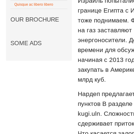
Израиль попыталис
Quisque ac libero libero
границе Египта с 
OUR BROCHURE
тоже поднимаем. 
на газ заставляют
энергоносители. Де
SOME ADS
времени для обсуж
начиная с 2013 го
закупать в Америке
млрд куб.
Нардеп предлагае
пунктов В разделе
kugi.uln. Сложнос
сдерживает приток
Что касается зало