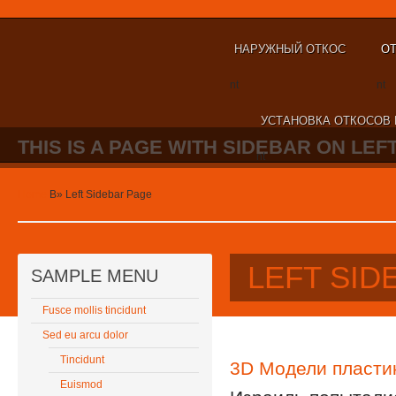
НАРУЖНЫЙ ОТКОС
ОТ
nt
nt
УСТАНОВКА ОТКОСОВ 
THIS IS A PAGE WITH SIDEBAR ON LEFT
nt
Home
В»
Left Sidebar Page
LEFT SID
SAMPLE MENU
Fusce mollis tincidunt
Sed eu arcu dolor
Tincidunt
3D Модели пласти
Euismod