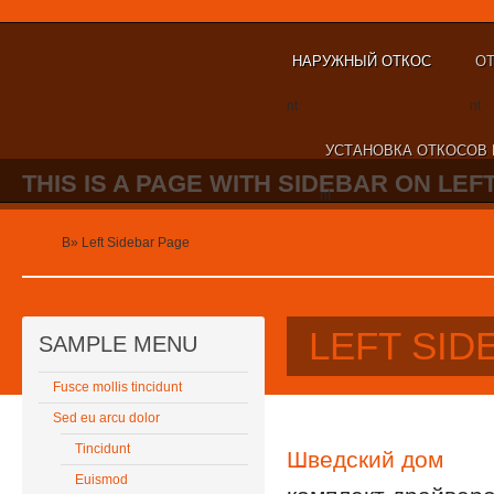
НАРУЖНЫЙ ОТКОС
ОТ
nt
nt
УСТАНОВКА ОТКОСОВ 
THIS IS A PAGE WITH SIDEBAR ON LEFT
nt
Home
В»
Left Sidebar Page
LEFT SID
SAMPLE MENU
Fusce mollis tincidunt
Sed eu arcu dolor
Tincidunt
Шведский дом
Euismod