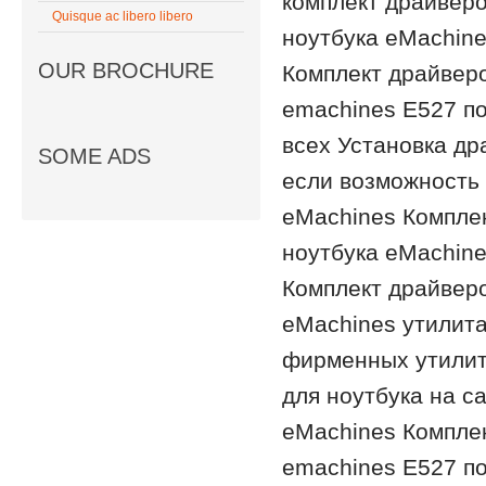
комплект драйверо
Quisque ac libero libero
ноутбука eMachine
OUR BROCHURE
Комплект драйверо
emachines E527 по
всех Установка др
SOME ADS
если возможность 
eMachines Компле
ноутбука eMachine
Комплект драйверо
eMachines утилита
фирменных утилит 
для ноутбука на с
eMachines Комплек
emachines E527 по