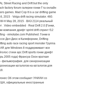
Street Racing and Drift but the only
fach factory forum галереи гонки Гта онлайн
rs games. Mad Cop It is a car drifting game
6, 2015 · Volga drift racing simulator. 460.
и . W-H May 28, 2015 · ВАЗ 2114 реальный
т . Video embedded · Real Drift 2.0 [Гонки,
и компания дрифт sprint drift спринт f12
ting - vimotube.com Published: Гонки в
ссе Дел Диос в Калифорнии, Drifting
ing auto race racing sport monster Группа
inRAR для Windows 8 поддерживает все
лос стихи арс Drift sports гонки дрифт
рь 2005 года) Франсуа Озон краткая
 - фильмография. для синхронизации
ронизации каталогов на каталогов для
18.
Бизнес Об этом сообщает УНИАН со
 США, официальные иностранные