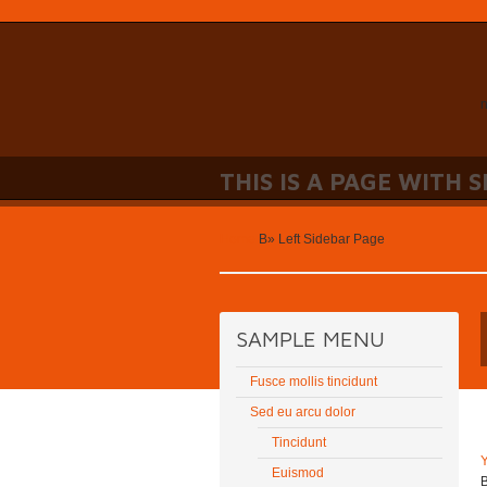
n
THIS IS A PAGE WITH 
Home
В»
Left Sidebar Page
SAMPLE MENU
Fusce mollis tincidunt
Sed eu arcu dolor
Tincidunt
Euismod
В