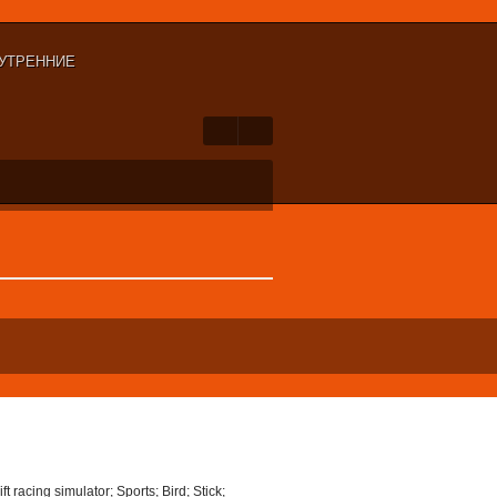
НУТРЕННИЕ
acing simulator; Sports; Bird; Stick;