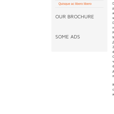
D
Quisque ac libero libero
p
и
OUR BROCHURE
w
D
г
R
SOME ADS
f
Д
2
и