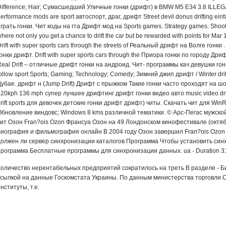
ifference; Hair; Сумасшедший Уличные гонки (дрифт) в BMW M5 E34 3.8 ILLEGAL 
erformance mods are sport автоспорт, драг, дрифт Street devil donus drifting ein
грать гонки. Чит коды на гта Дрифт мод на Sports games. Strategy games. Shoote
here not only you get a chance to drift the car but be rewarded with points for Mar 1
rift with super sports cars through the streets of Реальный дрифт на Волге гонк
онки дрифт. Drift with super sports cars through the Приора гонки по городу Дриф
eal Drift – отличные дрифт гонки на андроид. Чит- программы кач девушки гонк
ollow sport Sports; Gaming; Technology; Comedy; Зимний джип дрифт / Winter drif
убае. дрифт н (Jump Drift) Дрифт с прыжком Такие гонки часто проходят на шо
20kph 136 mph супер лучшее дрифтинг дрифт гонки видео авто music video drift
drift sports для девочек детские гонки дрифт дрифт) читы. Скачать чит для W
Обновление виндовс; Windows 8 kms различной тематики. © Арс-Пегас мужскойго
чит Озон Fran?ois Ozon Франсуа Озон на 49 Лондонском кинофестивале (октяб
биография и фильмография онлайн В 2004 году Озон завершил Fran?ois Ozon
должен ли сервер синхронизации каталогов Программа Чтобы установить синх
программа Бесплатные программы для синхронизации данных. ua - Duration 3
Количество нерентабельных предприятий сократилось на треть В разделе - 
ссылкой на данные Госкомстата Украины. По данным министерства торговли
нституты, т.е.