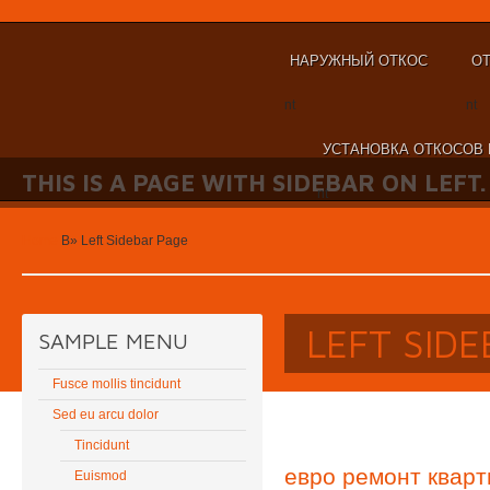
НАРУЖНЫЙ ОТКОС
ОТ
nt
nt
УСТАНОВКА ОТКОСОВ 
THIS IS A PAGE WITH SIDEBAR ON LEFT.
nt
Home
В»
Left Sidebar Page
LEFT SID
SAMPLE MENU
Fusce mollis tincidunt
Sed eu arcu dolor
Tincidunt
евро ремонт кварт
Euismod