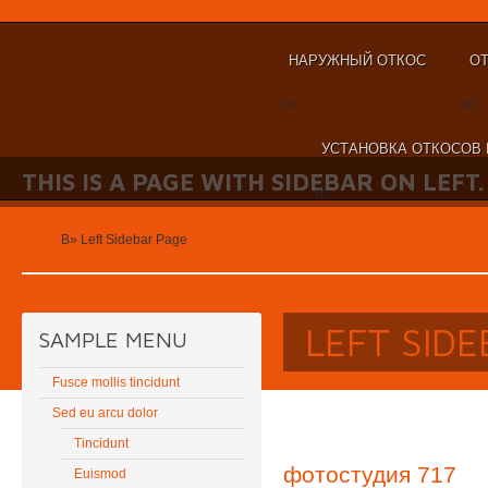
НАРУЖНЫЙ ОТКОС
ОТ
nt
nt
УСТАНОВКА ОТКОСОВ 
THIS IS A PAGE WITH SIDEBAR ON LEFT.
nt
Home
В»
Left Sidebar Page
LEFT SID
SAMPLE MENU
Fusce mollis tincidunt
Sed eu arcu dolor
Tincidunt
фотостудия 717
Euismod