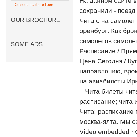
На данном сайте в
Quisque ac libero libero
сохранили - поезд
OUR BROCHURE
Чита с на самолет
оренбург: Как бро
самолетов самолет
SOME ADS
Расписание / Прям
Цена Сегодня / Ку
направлению, врем
на авиабилеты Ирку
– Чита билеты чита
расписание; чита 
Чита: расписание 
москва-ялта. Мы с
Video embedded · 