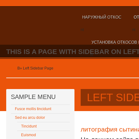
НАРУЖНЫЙ ОТКОС
ОТ
nt
nt
УСТАНОВКА ОТКОСОВ 
THIS IS A PAGE WITH SIDEBAR ON LEFT
nt
Home
В»
Left Sidebar Page
LEFT SID
SAMPLE MENU
Fusce mollis tincidunt
Sed eu arcu dolor
Tincidunt
литография сытин
Euismod